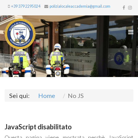
+39 379 2295024
polizialocaleaccademia@gmail.com
Sei qui:
Home
No JS
JavaScript disabilitato
Questa pagina viene mostrata perchè JavaScript