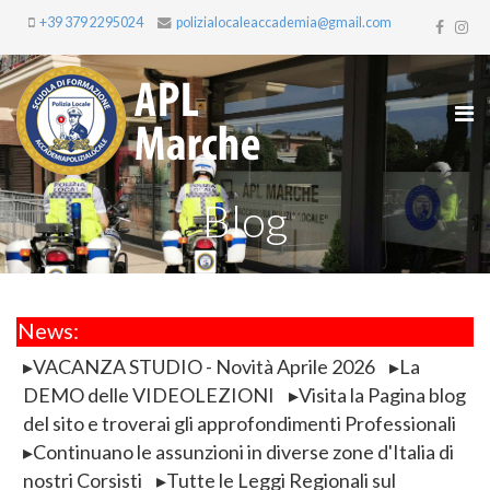
+39 379 2295024
polizialocaleaccademia@gmail.com
Blog
News:
VACANZA STUDIO - Novità Aprile 2026
La
DEMO delle VIDEOLEZIONI
Visita la Pagina blog
del sito e troverai gli approfondimenti Professionali
Continuano le assunzioni in diverse zone d'Italia di
nostri Corsisti
Tutte le Leggi Regionali sul