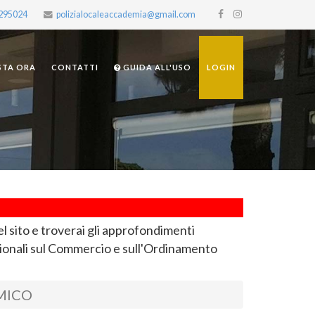
2295024
polizialocaleaccademia@gmail.com
STA ORA
CONTATTI
GUIDA ALL'USO
LOGIN
el sito e troverai gli approfondimenti
ionali sul Commercio e sull'Ordinamento
MICO