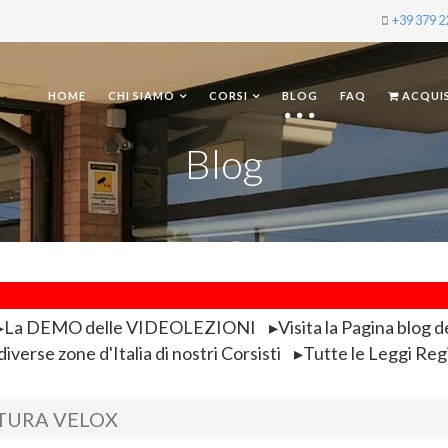
+39 379 
HOME
CHI SIAMO
CORSI
BLOG
FAQ
ACQUI
Blog
La DEMO delle VIDEOLEZIONI
Visita la Pagina blog d
iverse zone d'Italia di nostri Corsisti
Tutte le Leggi Reg
TURA VELOX